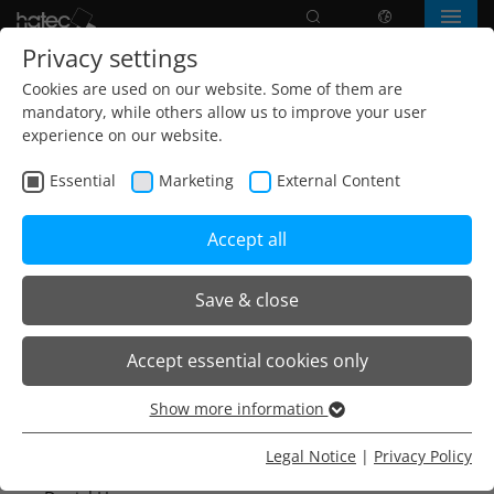
Search
language
Menu
Privacy settings
Home
Legal Notice
Cookies are used on our website. Some of them are
mandatory, while others allow us to improve your user
experience on our website.
Adress
Essential
Marketing
External Content
hatec Gesellschaft für Lichttechnik mbH
Belchenstraße 6-8
Accept all
D-79244 Münstertal / Schwarzwald
Tel: +49 (0)7636 78010
Save & close
Fax: +49 (0)7636 780144
info@hatec-licht.de
www.hatec-licht.de
Accept essential cookies only
Show more information
Essential
Essential cookies are needed for basic website functions.
Legal Notice
|
Privacy Policy
Geschäftsführer: Andreas Pfefferle, Heribert Pfefferle,
This ensures that the website functions properly.