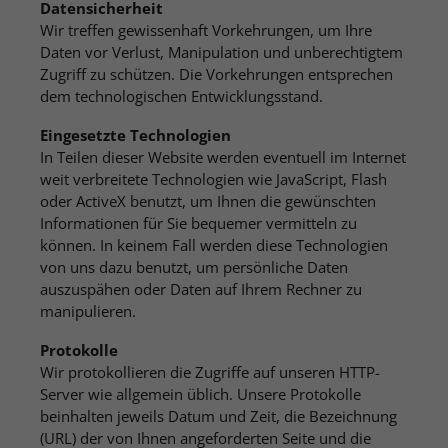
website operator has set this.
Datensicherheit
page and whether the Google
Wir treffen gewissenhaft Vorkehrungen, um Ihre
SafeSearch filter should be activated.
Daten vor Verlust, Manipulation und unberechtigtem
You can find the detailed privacy policy
Name
PHPSESSID
Zugriff zu schützen. Die Vorkehrungen entsprechen
here:
dem technologischen Entwicklungsstand.
https://www.google.com/policies/privacy/
Provider
TYPO3 CMS
Eingesetzte Technologien
In Teilen dieser Website werden eventuell im Internet
Lifetime
Session
Name
YSC
weit verbreitete Technologien wie JavaScript, Flash
Used by the TYPO3 CMS. The cookie is
oder ActiveX benutzt, um Ihnen die gewünschten
Provider
YouTube
used to store the current session name
Informationen für Sie bequemer vermitteln zu
Purpose
for the respective user. This session
können. In keinem Fall werden diese Technologien
Lifetime
Session
cookie is used to recognize the user.
von uns dazu benutzt, um persönliche Daten
auszuspähen oder Daten auf Ihrem Rechner zu
Used by YouTube. The cookie registers a
manipulieren.
unique ID to keep statistics of the videos
Purpose
from YouTube that the user has
Protokolle
watched.
Wir protokollieren die Zugriffe auf unseren HTTP-
Server wie allgemein üblich. Unsere Protokolle
beinhalten jeweils Datum und Zeit, die Bezeichnung
(URL) der von Ihnen angeforderten Seite und die