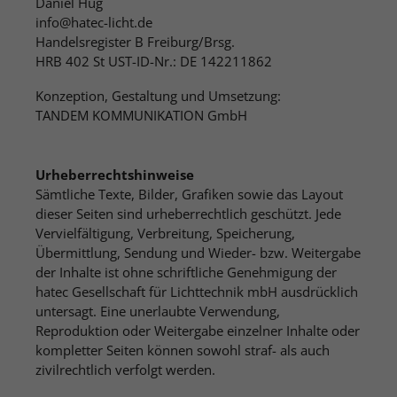
Daniel Hug
Name
Show cookie information
cookie_optin
info@hatec-licht.de
Handelsregister B Freiburg/Brsg.
Provider
Typo3
HRB 402 St UST-ID-Nr.: DE 142211862
Marketing
We use these cookies to provide you with information
Konzeption, Gestaltung und Umsetzung:
Lifetime
1 Year
and offers that match your interests in social media
TANDEM KOMMUNIKATION GmbH
channels, on search engines or in display networks, if
This cookie is used to store your cookie
Purpose
applicable across devices.
settings for this website.
Urheberrechtshinweise
Name
NID
Show cookie information
Sämtliche Texte, Bilder, Grafiken sowie das Layout
Name
SgCookieOptin.lastPreferences
dieser Seiten sind urheberrechtlich geschützt. Jede
Provider
YouTube
External Content
Vervielfältigung, Verbreitung, Speicherung,
Provider
Typo3
Übermittlung, Sendung und Wieder- bzw. Weitergabe
We use external content on our website to provide you
Lifetime
6 Months
der Inhalte ist ohne schriftliche Genehmigung der
with additional information.
Lifetime
1 Year
hatec Gesellschaft für Lichttechnik mbH ausdrücklich
Used by Google. The cookie contains a
untersagt. Eine unerlaubte Verwendung,
unique ID that Google uses to store your
This value stores your Consent settings.
Reproduktion oder Weitergabe einzelner Inhalte oder
preferred settings and other
Among other things, a randomly
kompletter Seiten können sowohl straf- als auch
information, in particular your preferred
Purpose
generated ID for historical storage of
zivilrechtlich verfolgt werden.
language (e.g. German), how many
the settings you have made, if the
Purpose
search results should be displayed per