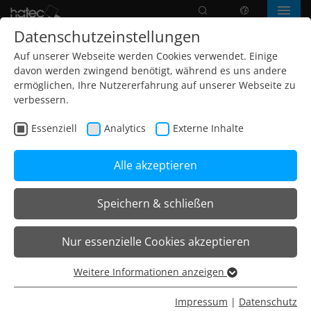
Suche
Sprache
Menü
Datenschutzeinstellungen
Auf unserer Webseite werden Cookies verwendet. Einige
davon werden zwingend benötigt, während es uns andere
ermöglichen, Ihre Nutzererfahrung auf unserer Webseite zu
verbessern.
Essenziell
Analytics
Externe Inhalte
Alle akzeptieren
Speichern & schließen
Home
Projekte
Verwaltungsgebäude
Nur essenzielle Cookies akzeptieren
DB Tower | Frankfurt/Main
Weitere Informationen anzeigen
Essenziell
Architekt:
Schmidtploecker Planungsgesellschaft
Essenzielle Cookies werden für grundlegende Funktionen
Impressum
|
Datenschutz