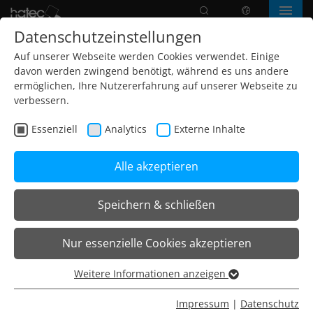
Suche
Sprache
Menü
Datenschutzeinstellungen
Auf unserer Webseite werden Cookies verwendet. Einige
davon werden zwingend benötigt, während es uns andere
ermöglichen, Ihre Nutzererfahrung auf unserer Webseite zu
verbessern.
Essenziell
Analytics
Externe Inhalte
Alle akzeptieren
Speichern & schließen
Home
Leuchten
Systemleuchten
Nur essenzielle Cookies akzeptieren
Systemleuchten
Weitere Informationen anzeigen
Essenziell
Unsere
modularen Systemleuchten
bestehen aus
Essenzielle Cookies werden für grundlegende Funktionen
Impressum
|
Datenschutz
verschiedenen Elementen, die frei zusammengestellt