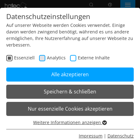
Suche
Sprache
Menü
Datenschutzeinstellungen
Auf unserer Webseite werden Cookies verwendet. Einige
davon werden zwingend benötigt, während es uns andere
ermöglichen, Ihre Nutzererfahrung auf unserer Webseite zu
verbessern.
Essenziell
Analytics
Externe Inhalte
Alle akzeptieren
Speichern & schließen
Home
Projekte
Verwaltungsgebäude
Nur essenzielle Cookies akzeptieren
DB Brick | Frankfurt/Main
Weitere Informationen anzeigen
Essenziell
Architekt:
Schmidtploecker Planungsgesellschaft
Essenzielle Cookies werden für grundlegende Funktionen
Impressum
|
Datenschutz