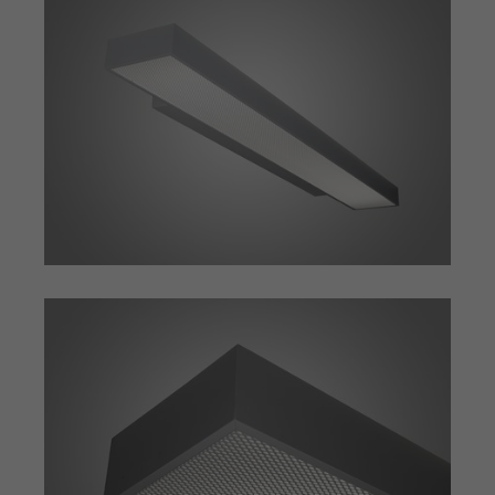
Einstellungen. Unter anderem eine
Zweck
(z. B. Deutsch), wie viele Suchergebnisse
zufällig generierte ID, für die
pro Seite angezeigt werden sollen und
Zweck
historische Speicherung Ihrer
ob der Google SafeSearch-Filter aktiviert
vorgenommen Einstellungen, falls der
sein soll. Die ausführliche
Webseiten-Betreiber dies eingestellt
Datenschutzrichtlinie finden Sie hier:
hat.
https://www.google.com/policies/privacy/
Name
PHPSESSID
Name
YSC
Anbieter
TYPO3 CMS
Anbieter
YouTube
Laufzeit
Sitzung
Laufzeit
Sitzung
Wird von der TYPO3 CMS ververwendet.
Wird von YouTube verwendet. Das
Mit Hilfe des Cookies wird der aktuelle
Cookie registriert eine eindeutige ID, um
Session-Name für den jeweilgen
Zweck
Zweck
Statistiken der Videos von YouTube, die
Benutzer gespeichert. Dieser Session-
der Benutzer gesehen hat, zu behalten.
Cookie wird verwendet, um den
Benutzer wiedererkennen zu können.