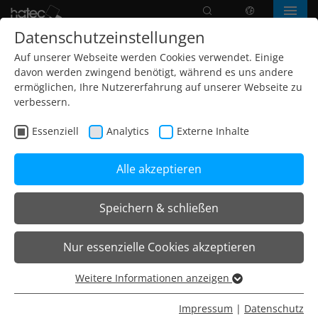
Suche
Sprache
Menü
Datenschutzeinstellungen
Auf unserer Webseite werden Cookies verwendet. Einige
davon werden zwingend benötigt, während es uns andere
ermöglichen, Ihre Nutzererfahrung auf unserer Webseite zu
verbessern.
Essenziell
Analytics
Externe Inhalte
Alle akzeptieren
Speichern & schließen
Home
Leuchten
Wandleuchten
R-T7 Wandleuchten
Nur essenzielle Cookies akzeptieren
R-T7 Wandleuchte
Weitere Informationen anzeigen
Essenziell
R-T7 Wandleuchte
Essenzielle Cookies werden für grundlegende Funktionen
Impressum
|
Datenschutz