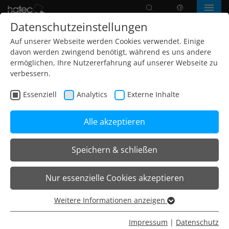
Suche
Sprache
Menü
Datenschutzeinstellungen
Auf unserer Webseite werden Cookies verwendet. Einige
davon werden zwingend benötigt, während es uns andere
ermöglichen, Ihre Nutzererfahrung auf unserer Webseite zu
verbessern.
Essenziell
Analytics
Externe Inhalte
Alle akzeptieren
Speichern & schließen
Home
Leuchten
Wandleuchten
R-T7 Wandleuchten
Nur essenzielle Cookies akzeptieren
R-T7 Wandleuchte – asymmetrisch
Weitere Informationen anzeigen
Essenziell
R-T7 Wandleuchte –
Essenzielle Cookies werden für grundlegende Funktionen
Impressum
|
Datenschutz