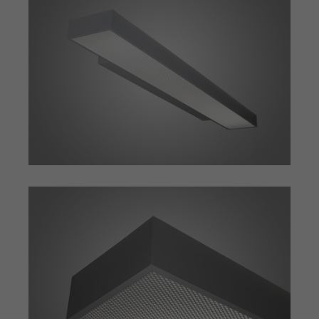
Einstellungen. Unter anderem eine
Zweck
(z. B. Deutsch), wie viele Suchergebnisse
zufällig generierte ID, für die
pro Seite angezeigt werden sollen und
Zweck
historische Speicherung Ihrer
ob der Google SafeSearch-Filter aktiviert
vorgenommen Einstellungen, falls der
sein soll. Die ausführliche
Webseiten-Betreiber dies eingestellt
Datenschutzrichtlinie finden Sie hier:
hat.
https://www.google.com/policies/privacy/
Name
PHPSESSID
Name
YSC
Anbieter
TYPO3 CMS
Anbieter
YouTube
Laufzeit
Sitzung
Laufzeit
Sitzung
Wird von der TYPO3 CMS ververwendet.
Wird von YouTube verwendet. Das
Mit Hilfe des Cookies wird der aktuelle
Cookie registriert eine eindeutige ID, um
Session-Name für den jeweilgen
Zweck
Zweck
Statistiken der Videos von YouTube, die
Benutzer gespeichert. Dieser Session-
der Benutzer gesehen hat, zu behalten.
Cookie wird verwendet, um den
Benutzer wiedererkennen zu können.