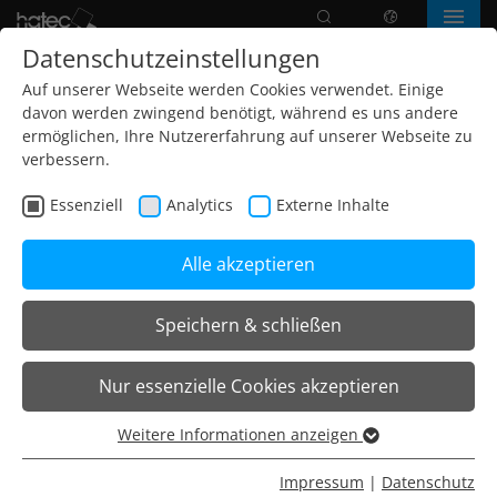
Suche
Sprache
Menü
Datenschutzeinstellungen
Auf unserer Webseite werden Cookies verwendet. Einige
davon werden zwingend benötigt, während es uns andere
ermöglichen, Ihre Nutzererfahrung auf unserer Webseite zu
verbessern.
Essenziell
Analytics
Externe Inhalte
Alle akzeptieren
Speichern & schließen
Home
Projekte
Freizeit- und Kulturwesen
Nur essenzielle Cookies akzeptieren
Belchenhalle | Münstertal
Weitere Informationen anzeigen
Essenziell
Planung: Elektro Beratung Südwest Fritz Teichmann
Essenzielle Cookies werden für grundlegende Funktionen
Impressum
|
Datenschutz