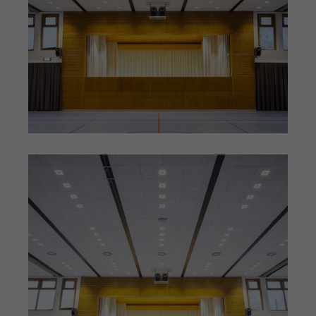
Einstellungen. Unter anderem eine
Zweck
(z. B. Deutsch), wie viele Suchergebnisse
zufällig generierte ID, für die
pro Seite angezeigt werden sollen und
Zweck
historische Speicherung Ihrer
ob der Google SafeSearch-Filter aktiviert
vorgenommen Einstellungen, falls der
sein soll. Die ausführliche
Webseiten-Betreiber dies eingestellt
Datenschutzrichtlinie finden Sie hier:
hat.
https://www.google.com/policies/privacy/
Name
PHPSESSID
Name
YSC
Anbieter
TYPO3 CMS
Anbieter
YouTube
Laufzeit
Sitzung
Laufzeit
Sitzung
Wird von der TYPO3 CMS ververwendet.
Wird von YouTube verwendet. Das
Mit Hilfe des Cookies wird der aktuelle
Cookie registriert eine eindeutige ID, um
Session-Name für den jeweilgen
Zweck
Zweck
Statistiken der Videos von YouTube, die
Benutzer gespeichert. Dieser Session-
der Benutzer gesehen hat, zu behalten.
Cookie wird verwendet, um den
Benutzer wiedererkennen zu können.