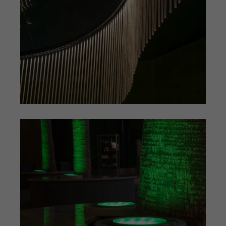
Einstellungen. Unter anderem eine
Zweck
(z. B. Deutsch), wie viele Suchergebnisse
zufällig generierte ID, für die
pro Seite angezeigt werden sollen und
Zweck
historische Speicherung Ihrer
ob der Google SafeSearch-Filter aktiviert
vorgenommen Einstellungen, falls der
sein soll. Die ausführliche
Webseiten-Betreiber dies eingestellt
Datenschutzrichtlinie finden Sie hier:
hat.
https://www.google.com/policies/privacy/
Name
PHPSESSID
Name
YSC
Anbieter
TYPO3 CMS
Anbieter
YouTube
Laufzeit
Sitzung
Laufzeit
Sitzung
Wird von der TYPO3 CMS ververwendet.
Wird von YouTube verwendet. Das
Mit Hilfe des Cookies wird der aktuelle
Cookie registriert eine eindeutige ID, um
Session-Name für den jeweilgen
Zweck
Zweck
Statistiken der Videos von YouTube, die
Benutzer gespeichert. Dieser Session-
der Benutzer gesehen hat, zu behalten.
Cookie wird verwendet, um den
Benutzer wiedererkennen zu können.