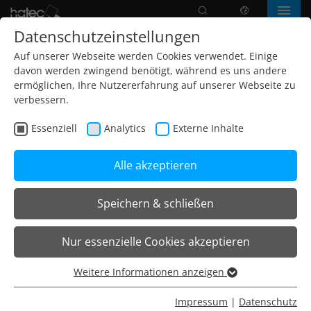
Suche
Sprache
Menü
Datenschutzeinstellungen
Auf unserer Webseite werden Cookies verwendet. Einige
davon werden zwingend benötigt, während es uns andere
ermöglichen, Ihre Nutzererfahrung auf unserer Webseite zu
verbessern.
Essenziell
Analytics
Externe Inhalte
Alle akzeptieren
Speichern & schließen
Home
Projekte
Freizeit- und Kulturwesen
Nur essenzielle Cookies akzeptieren
Badewelt | Sinsheim
Weitere Informationen anzeigen
Essenziell
64.000m² zum Wohlfühlen
Essenzielle Cookies werden für grundlegende Funktionen
Impressum
|
Datenschutz