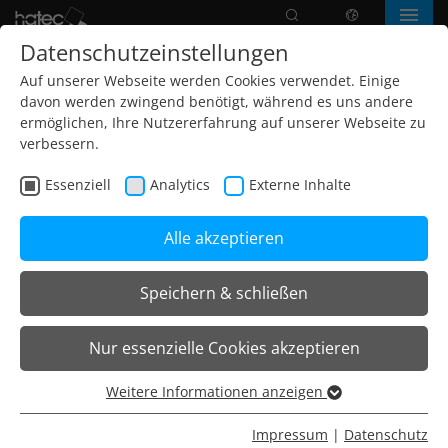
Suche
Sprache
Menü
Datenschutzeinstellungen
Auf unserer Webseite werden Cookies verwendet. Einige
davon werden zwingend benötigt, während es uns andere
ermöglichen, Ihre Nutzererfahrung auf unserer Webseite zu
verbessern.
Essenziell
Analytics
Externe Inhalte
Alle akzeptieren
Speichern & schließen
Home
Projekte
Freizeit- und Kulturwesen
Nur essenzielle Cookies akzeptieren
Badeparadies Schwarzwald | Titisee
Weitere Informationen anzeigen
Essenziell
Planung:
Ingenieurbüro für Elektrotechnik Werner
Essenzielle Cookies werden für grundlegende Funktionen
Impressum
|
Datenschutz