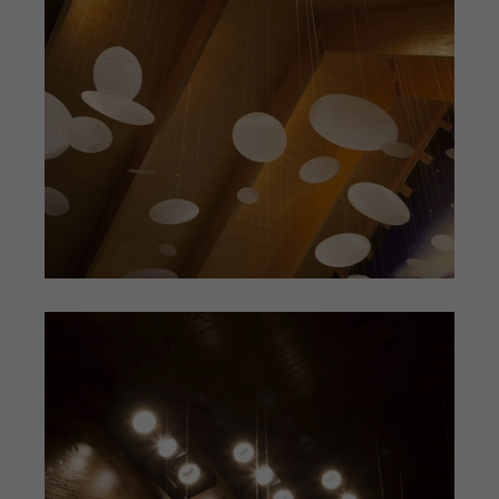
Einstellungen. Unter anderem eine
Zweck
(z. B. Deutsch), wie viele Suchergebnisse
zufällig generierte ID, für die
pro Seite angezeigt werden sollen und
Zweck
historische Speicherung Ihrer
ob der Google SafeSearch-Filter aktiviert
vorgenommen Einstellungen, falls der
sein soll. Die ausführliche
Webseiten-Betreiber dies eingestellt
Datenschutzrichtlinie finden Sie hier:
hat.
https://www.google.com/policies/privacy/
Name
PHPSESSID
Name
YSC
Anbieter
TYPO3 CMS
Anbieter
YouTube
Laufzeit
Sitzung
Laufzeit
Sitzung
Wird von der TYPO3 CMS ververwendet.
Wird von YouTube verwendet. Das
Mit Hilfe des Cookies wird der aktuelle
Cookie registriert eine eindeutige ID, um
Session-Name für den jeweilgen
Zweck
Zweck
Statistiken der Videos von YouTube, die
Benutzer gespeichert. Dieser Session-
der Benutzer gesehen hat, zu behalten.
Cookie wird verwendet, um den
Benutzer wiedererkennen zu können.