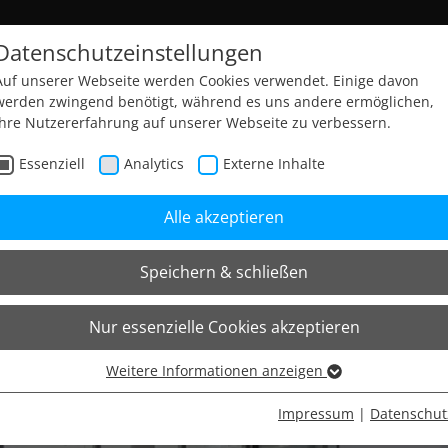
Datenschutzeinstellungen
Auf unserer Webseite werden Cookies verwendet. Einige davon
werden zwingend benötigt, während es uns andere ermöglichen,
Ihre Nutzererfahrung auf unserer Webseite zu verbessern.
Essenziell
Analytics
Externe Inhalte
Alle akzeptieren
Speichern & schließen
Nur essenzielle Cookies akzeptieren
Weitere Informationen anzeigen
Essenziell
Essenzielle Cookies werden für grundlegende Funktionen der
Impressum
|
Datenschut
Webseite benötigt. Dadurch ist gewährleistet, dass die Webseite