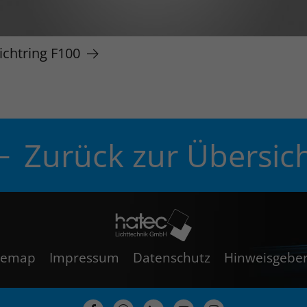
ichtring F100
Zurück zur Übersic
temap
Impressum
Datenschutz
Hinweisgeber