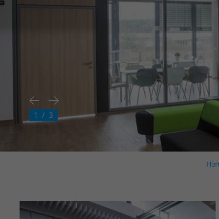
2 / 3
Ho