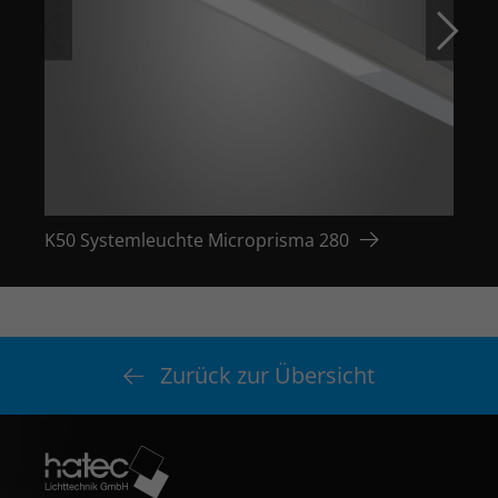
K50 Systemleuchte Microprisma 280
K50 
Zurück zur Übersicht