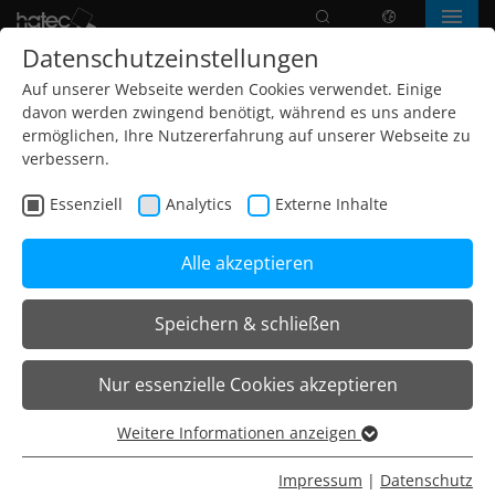
Suche
Sprache
Menü
Datenschutzeinstellungen
Auf unserer Webseite werden Cookies verwendet. Einige
davon werden zwingend benötigt, während es uns andere
ermöglichen, Ihre Nutzererfahrung auf unserer Webseite zu
verbessern.
Essenziell
Analytics
Externe Inhalte
Alle akzeptieren
Speichern & schließen
Home
Leuchten
Systemleuchten
K50 Systemleuchte
Nur essenzielle Cookies akzeptieren
K50 Systemleuchte DLQ
Weitere Informationen anzeigen
Essenziell
K50 Systemleuchte DLQ
Essenzielle Cookies werden für grundlegende Funktionen
Impressum
|
Datenschutz