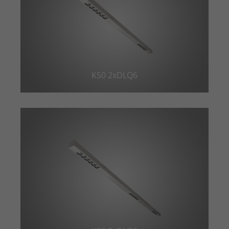
Einstellungen. Unter anderem eine
Zweck
(z. B. Deutsch), wie viele Suchergebnisse
zufällig generierte ID, für die
pro Seite angezeigt werden sollen und
Zweck
historische Speicherung Ihrer
ob der Google SafeSearch-Filter aktiviert
vorgenommen Einstellungen, falls der
sein soll. Die ausführliche
Webseiten-Betreiber dies eingestellt
Datenschutzrichtlinie finden Sie hier:
hat.
https://www.google.com/policies/privacy/
K50 2xDLQ6
Name
PHPSESSID
Name
YSC
Anbieter
TYPO3 CMS
Anbieter
YouTube
Laufzeit
Sitzung
Laufzeit
Sitzung
Wird von der TYPO3 CMS ververwendet.
Wird von YouTube verwendet. Das
Mit Hilfe des Cookies wird der aktuelle
Cookie registriert eine eindeutige ID, um
Session-Name für den jeweilgen
Zweck
Zweck
Statistiken der Videos von YouTube, die
Benutzer gespeichert. Dieser Session-
der Benutzer gesehen hat, zu behalten.
Cookie wird verwendet, um den
Benutzer wiedererkennen zu können.