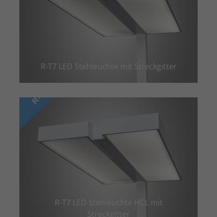
Einstellungen. Unter anderem eine
Zweck
(z. B. Deutsch), wie viele Suchergebnisse
zufällig generierte ID, für die
pro Seite angezeigt werden sollen und
Zweck
historische Speicherung Ihrer
ob der Google SafeSearch-Filter aktiviert
vorgenommen Einstellungen, falls der
sein soll. Die ausführliche
Webseiten-Betreiber dies eingestellt
Datenschutzrichtlinie finden Sie hier:
hat.
https://www.google.com/policies/privacy/
R-T7 LED Stehleuchte mit Streckgitter
Name
PHPSESSID
Name
YSC
Anbieter
TYPO3 CMS
Anbieter
YouTube
Laufzeit
Sitzung
Laufzeit
Sitzung
Wird von der TYPO3 CMS ververwendet.
Wird von YouTube verwendet. Das
Mit Hilfe des Cookies wird der aktuelle
Cookie registriert eine eindeutige ID, um
Session-Name für den jeweilgen
Zweck
Zweck
Statistiken der Videos von YouTube, die
Benutzer gespeichert. Dieser Session-
der Benutzer gesehen hat, zu behalten.
Cookie wird verwendet, um den
R-T7 LED Stehleuchte HCL mit
Benutzer wiedererkennen zu können.
Streckgitter