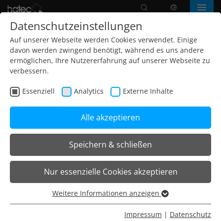
Suche
Sprache
Menü
Datenschutzeinstellungen
Auf unserer Webseite werden Cookies verwendet. Einige
davon werden zwingend benötigt, während es uns andere
ermöglichen, Ihre Nutzererfahrung auf unserer Webseite zu
verbessern.
Essenziell
Analytics
Externe Inhalte
Alle akzeptieren
Speichern & schließen
Home
Leuchten
Stehleuchten
R-T7 Stehleuchten
Nur essenzielle Cookies akzeptieren
R-T7 Stehleuchten
Weitere Informationen anzeigen
Essenziell
Die
Familie
der R-T7 Stehleuchten überzeugt durch
Essenzielle Cookies werden für grundlegende Funktionen
Impressum
|
Datenschutz
ihr zeitloses Design und ihre Effizienz.