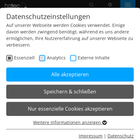
Suche
Sprache
Menü
Datenschutzeinstellungen
Auf unserer Webseite werden Cookies verwendet. Einige
davon werden zwingend benötigt, während es uns andere
ermöglichen, Ihre Nutzererfahrung auf unserer Webseite zu
verbessern.
Essenziell
Analytics
Externe Inhalte
Alle akzeptieren
Speichern & schließen
Home
Leuchten
Stehleuchten
O35 Stehleuchten
Nur essenzielle Cookies akzeptieren
O35.2 Steh-/Aufsatzleuchte
Weitere Informationen anzeigen
Essenziell
O35Q.2 Aufsatzleuchte
Essenzielle Cookies werden für grundlegende Funktionen
Impressum
|
Datenschutz