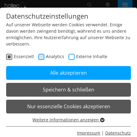
Suche
Sprache
Menü
Datenschutzeinstellungen
Auf unserer Webseite werden Cookies verwendet. Einige
davon werden zwingend benötigt, während es uns andere
ermöglichen, Ihre Nutzererfahrung auf unserer Webseite zu
verbessern.
Essenziell
Analytics
Externe Inhalte
Alle akzeptieren
Speichern & schließen
Home
Leuchten
Stehleuchten
O35 Stehleuchten
Nur essenzielle Cookies akzeptieren
O35 Steh-/Aufsatzleuchte Doppelarbeitsplatz
Weitere Informationen anzeigen
Essenziell
O35.2 HCL Stehleuchte
Essenzielle Cookies werden für grundlegende Funktionen
Impressum
|
Datenschutz