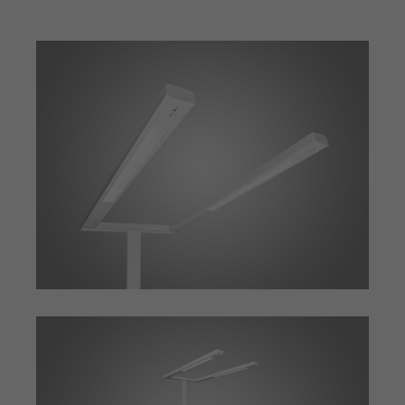
Einstellungen. Unter anderem eine
Zweck
(z. B. Deutsch), wie viele Suchergebnisse
zufällig generierte ID, für die
pro Seite angezeigt werden sollen und
Zweck
historische Speicherung Ihrer
ob der Google SafeSearch-Filter aktiviert
vorgenommen Einstellungen, falls der
sein soll. Die ausführliche
Webseiten-Betreiber dies eingestellt
Datenschutzrichtlinie finden Sie hier:
hat.
https://www.google.com/policies/privacy/
Name
PHPSESSID
Name
YSC
Anbieter
TYPO3 CMS
Anbieter
YouTube
Laufzeit
Sitzung
Laufzeit
Sitzung
Wird von der TYPO3 CMS ververwendet.
Wird von YouTube verwendet. Das
Mit Hilfe des Cookies wird der aktuelle
Cookie registriert eine eindeutige ID, um
Session-Name für den jeweilgen
Zweck
Zweck
Statistiken der Videos von YouTube, die
Benutzer gespeichert. Dieser Session-
der Benutzer gesehen hat, zu behalten.
Cookie wird verwendet, um den
Benutzer wiedererkennen zu können.