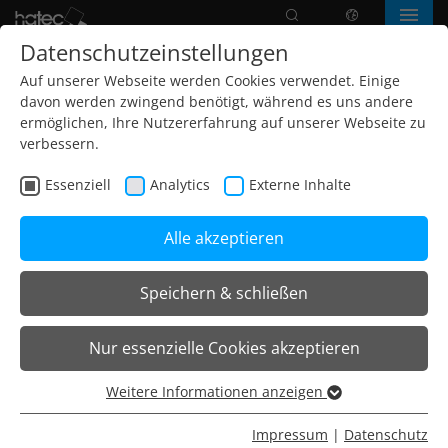
Suche
Sprache
Menü
Datenschutzeinstellungen
Auf unserer Webseite werden Cookies verwendet. Einige
davon werden zwingend benötigt, während es uns andere
ermöglichen, Ihre Nutzererfahrung auf unserer Webseite zu
verbessern.
Essenziell
Analytics
Externe Inhalte
Alle akzeptieren
Speichern & schließen
Home
Leuchten
Bodenleuchten / Outdoor
Nur essenzielle Cookies akzeptieren
LED Einbaubeamer
Weitere Informationen anzeigen
Essenziell
LED Einbaubeamer
Essenzielle Cookies werden für grundlegende Funktionen
Impressum
|
Datenschutz