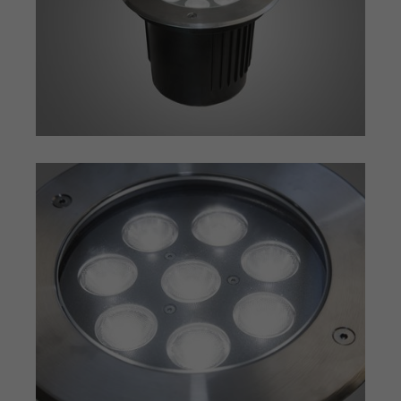
Einstellungen. Unter anderem eine
Zweck
(z. B. Deutsch), wie viele Suchergebnisse
zufällig generierte ID, für die
pro Seite angezeigt werden sollen und
Zweck
historische Speicherung Ihrer
ob der Google SafeSearch-Filter aktiviert
vorgenommen Einstellungen, falls der
sein soll. Die ausführliche
Webseiten-Betreiber dies eingestellt
Datenschutzrichtlinie finden Sie hier:
hat.
https://www.google.com/policies/privacy/
Name
PHPSESSID
Name
YSC
Anbieter
TYPO3 CMS
Anbieter
YouTube
Laufzeit
Sitzung
Laufzeit
Sitzung
Wird von der TYPO3 CMS ververwendet.
Wird von YouTube verwendet. Das
Mit Hilfe des Cookies wird der aktuelle
Cookie registriert eine eindeutige ID, um
Session-Name für den jeweilgen
Zweck
Zweck
Statistiken der Videos von YouTube, die
Benutzer gespeichert. Dieser Session-
der Benutzer gesehen hat, zu behalten.
Cookie wird verwendet, um den
Benutzer wiedererkennen zu können.