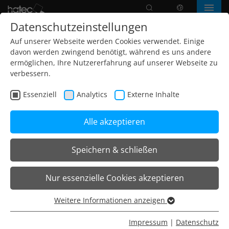
Suche
Sprache
Menü
Datenschutzeinstellungen
Auf unserer Webseite werden Cookies verwendet. Einige
davon werden zwingend benötigt, während es uns andere
ermöglichen, Ihre Nutzererfahrung auf unserer Webseite zu
verbessern.
Essenziell
Analytics
Externe Inhalte
Alle akzeptieren
Speichern & schließen
Home
Leuchten
Bandrasterleuchten
Nur essenzielle Cookies akzeptieren
Bandrasterleuchte DLQ4 XL Q
Weitere Informationen anzeigen
Essenziell
Für Arbeitsplätze oder Konferenzräume
Essenzielle Cookies werden für grundlegende Funktionen
Impressum
|
Datenschutz