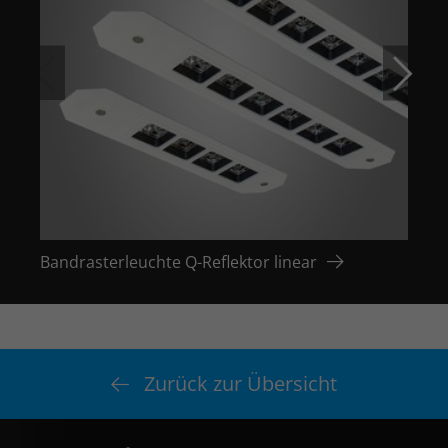
Bandrasterleuchte Q-Reflektor linear
Bandr
Zurück zur Übersicht